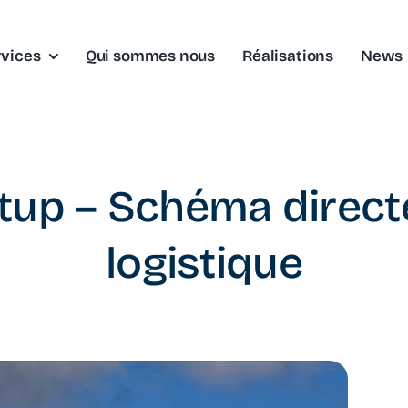
rvices
Qui sommes nous
Réalisations
News
tup – Schéma direct
logistique