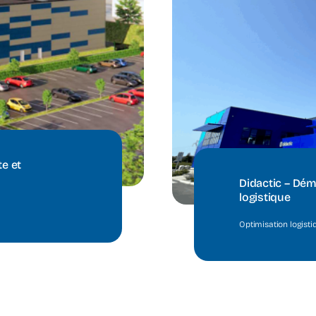
e et
Didactic – Dém
logistique
Optimisation logisti